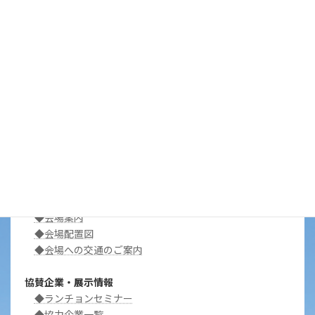
参加者の方へ
◆学会に参加される皆様へ
◆学会のご案内
◆新型コロナウイルス感染拡大防止についてのお願い
発表者・座長・司会の方へ
◆一般演題発表者の方へ
◆一般演題座長の方へ
◆特別企画講師・シンポジストの方へ
◆特別企画司会・シンポジスト司会の方へ
アクセス
◆会場案内
◆会場配置図
◆会場への交通のご案内
協賛企業・展示情報
◆ランチョンセミナー
◆協力企業一覧