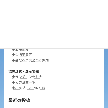
発表者・座長・司会の方へ
◆一般演題発表者の方へ
◆一般演題座長の方へ
◆特別企画講師・シンポジストの方へ
◆特別企画司会・シンポジスト司会の方へ
アクセス
◆会場案内
◆会場配置図
◆会場への交通のご案内
協賛企業・展示情報
◆ランチョンセミナー
◆協力企業一覧
◆出展ブース見取り図
最近の投稿